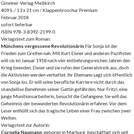
Gmeiner-Verlag Meßkirch
409 S. / 13 x 21 cm / Klappenbroschur Premium
Februar 2018
sofort lieferbar
ISBN 978-3-8392-2199-0
Verlagstext zum Roman:
Münchens vergessene Revolutionärin
Für Sonja ist der
Frieden zum Greifen nah. Mit Kurt Eisner und anderen Pazifisten
will sie im Januar 1918 nach vier entbehrungsreichen Jahren den
Krieg beenden. Eisner und sie rufen den Generalstreik aus, doch
die Aktivisten werden verhaftet. Ihr Ehemann sagt sich öffentlich
von Sonja los. Er will seine berufliche Karriere nicht durch das
skandalöse Benehmen seiner Gattin gefährden. Nur Fritzi, eine
junge Munitionsarbeiterin, besucht die Gefangene. Sie will das
Geheimnis der bewunderten Revolutionärin erfahren. Vor dem
Leser enthüllt sich das tragische Leben einer Frau zwischen zwei
Welten.
Verlagstext zur Autorin:
Cornelia Naumann
, geboren in Marburg, beschäftigt sich seit