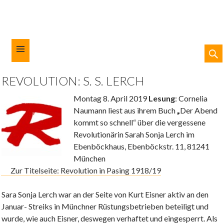
SUC
ZUM
REVOLUTION: S. S. LERCH
INHALT
Kulturforum München-West
SPRINGEN
Montag 8. April 2019
Lesung
: Cornelia
Naumann liest aus ihrem Buch
„
Der Abend
kommt so schnell“ über die vergessene
Revolutionärin Sarah Sonja Lerch im
Ebenböckhaus, Ebenböckstr. 11, 81241
München
Zur Titelseite: Revolution in Pasing 1918/19
Sara Sonja Lerch war an der Seite von Kurt Eisner aktiv an den
Januar- Streiks in Münchner Rüstungsbetrieben beteiligt und
wurde, wie auch Eisner, deswegen verhaftet und eingesperrt. Als