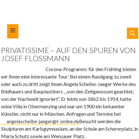
SUC
ZUM
PRIVATISSIME – AUF DEN SPUREN VON
INHALT
Kulturforum München-West
SPRINGEN
JOSEF FLOSSMANN
Corona-Programm: für den Frühling bieten
wir Ihnen eine interessante Tour: Bei einem Rundgang zu zweit
oder auch zu dritt zeigt Ihnen Angela Scheibe-Jaeger Werke des
Bildhauers und Bauplastikers , „von den Zeitgenossen geachtet,
von der Nachwelt ignoriert“. Er lebte von 1862 bis 1914, hatte
seine Villa in Obermenzing und war um 1900 ein bekannter
Künstler, nicht nur in München. Anfragen und Termine bei
angelascheibe-jaeger@t-online.de
Besucht werden die
Skulpturen am Karlsgymnasium, an der Schule am Schererplatz, in
Maria Schutz sowie am Wensauer Platz.