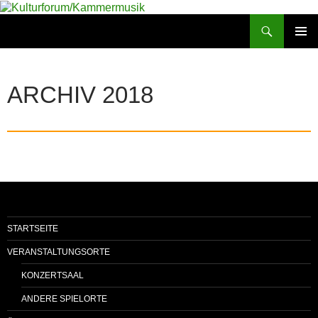
Zum
Inhalt
Suchen
springen
PRIMÄR
MENÜ
ARCHIV 2018
STARTSEITE
VERANSTALTUNGSORTE
KONZERTSAAL
ANDERE SPIELORTE