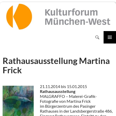
Zum
Inhalt
springen
Suchen
PRIMÄR
MENÜ
Rathausausstellung Martina
Frick
21.11.2014 bis 15.01.2015
Rathausausstellung
MALGRAFFO – Malerei-Grafik-
Fotografie von Martina Frick
im Bürgerzentrum des Pasinger
Rathauses in der Landsbergerstraße 486,
Eingang Rathausgasse. Eintritt zu den