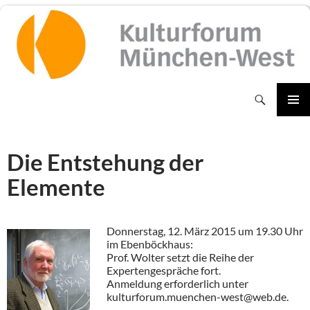
Zum
Inhalt
springen
Suchen
PRIMÄR
MENÜ
Die Entstehung der
Elemente
Donnerstag, 12. März 2015 um 19.30 Uhr
im Ebenböckhaus:
Prof. Wolter setzt die Reihe der
Expertengespräche fort.
Anmeldung erforderlich unter
kulturforum.muenchen-west@web.de.