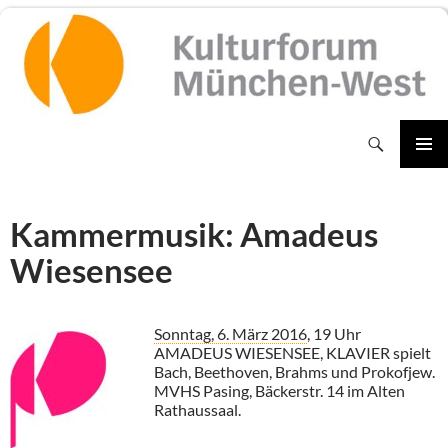
Zum
Inhalt
springen
Suchen
PRIMÄR
MENÜ
Kammermusik: Amadeus
Wiesensee
Sonntag, 6. März 2016
, 19 Uhr
AMADEUS WIESENSEE, KLAVIER spielt
Bach, Beethoven, Brahms und Prokofjew.
MVHS Pasing, Bäckerstr. 14 im Alten
Rathaussaal.