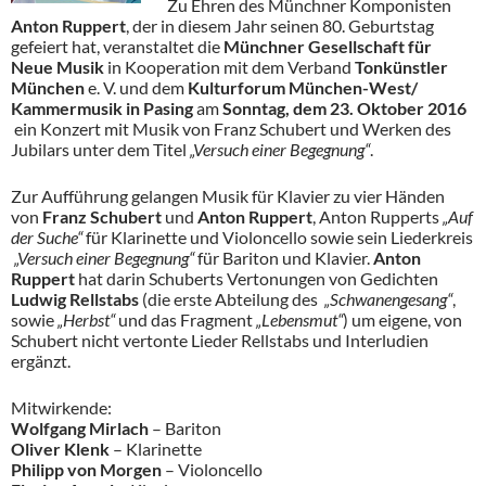
Zu Ehren des Münchner Komponisten
Anton Ruppert
, der in diesem Jahr seinen 80. Geburtstag
gefeiert hat, veranstaltet die
Münchner Gesellschaft für
Neue Musik
in Kooperation mit dem Verband
Tonkünstler
München
e. V. und dem
Kulturforum München-West/
Kammermusik in Pasing
am
Sonntag, dem 23. Oktober 2016
ein Konzert mit Musik von Franz Schubert und Werken des
Jubilars unter dem Titel
„Versuch einer Begegnung“
.
Zur Aufführung gelangen Musik für Klavier zu vier Händen
von
Franz Schubert
und
Anton Ruppert
, Anton Rupperts
„Auf
der Suche“
für Klarinette und Violoncello sowie sein Liederkreis
„Versuch einer Begegnung“
für Bariton und Klavier.
Anton
Ruppert
hat darin Schuberts Vertonungen von Gedichten
Ludwig Rellstabs
(die erste Abteilung des
„Schwanengesang“
,
sowie
„Herbst“
und das Fragment
„Lebensmut“
) um eigene, von
Schubert nicht vertonte Lieder Rellstabs und Interludien
ergänzt.
Mitwirkende:
Wolfgang Mirlach
– Bariton
Oliver Klenk
– Klarinette
Philipp von Morgen
– Violoncello