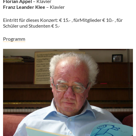
Florian Appel
– Klavier
Franz Leander Klee
– Klavier
Eintritt für dieses Konzert: € 15.- , fürMitglieder € 10.- , für
Schüler und Studenten € 5.-
Programm