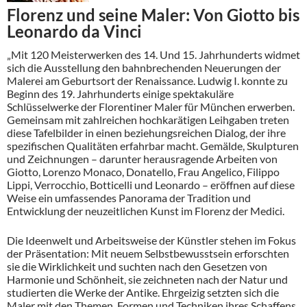
Florenz und seine Maler: Von Giotto bis
Leonardo da Vinci
„Mit 120 Meisterwerken des 14. Und 15. Jahrhunderts widmet
sich die Ausstellung den bahnbrechenden Neuerungen der
Malerei am Geburtsort der Renaissance. Ludwig I. konnte zu
Beginn des 19. Jahrhunderts einige spektakuläre
Schlüsselwerke der Florentiner Maler für München erwerben.
Gemeinsam mit zahlreichen hochkarätigen Leihgaben treten
diese Tafelbilder in einen beziehungsreichen Dialog, der ihre
spezifischen Qualitäten erfahrbar macht. Gemälde, Skulpturen
und Zeichnungen – darunter herausragende Arbeiten von
Giotto, Lorenzo Monaco, Donatello, Frau Angelico, Filippo
Lippi, Verrocchio, Botticelli und Leonardo – eröffnen auf diese
Weise ein umfassendes Panorama der Tradition und
Entwicklung der neuzeitlichen Kunst im Florenz der Medici.
Die Ideenwelt und Arbeitsweise der Künstler stehen im Fokus
der Präsentation: Mit neuem Selbstbewusstsein erforschten
sie die Wirklichkeit und suchten nach den Gesetzen von
Harmonie und Schönheit, sie zeichneten nach der Natur und
studierten die Werke der Antike. Ehrgeizig setzten sich die
Maler mit den Themen, Formen und Techniken ihres Schaffens