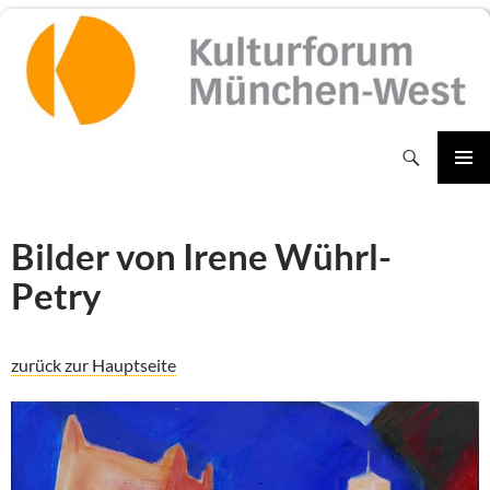
Zum
Inhalt
springen
Suchen
PRIMÄR
MENÜ
Bilder von Irene Wührl-
Petry
zurück zur Hauptseite