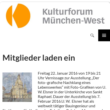
Zum
Inhalt
springen
Suchen
PRIMÄR
MENÜ
Mitglieder laden ein
Freitag 22. Januar 2016 von 19 bis 21
Uhr Vernissage zur Ausstellung „Der
foto–grafische Nachklang eines
Lebenswerkes“ mit Foto-Grafiken von U.
W. Elsner in der Unterkirche von Sankt
Raphael. Dauer der Ausstellung bis 7.
Februar 2016.
U. W. Elsner hat als
weltweit tätiger Bauingenieur und