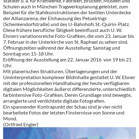
Statiker u. a. für Kraftwerke, Fabriken, Brücken, Museen und
Schulen auch in München Tragwerksplanung geleistet, zum
Beispiel für die Stahlkonstruktionen der textilen Unterdecke
der Allianzarena, der Einhausung des Petuelrings
(Schenkendorfstraße) und des U-Bahnhofs St.-Quirin-Platz.
Diese frühere berufliche Tätigkeit beeinflusst auch U. W.
Elsners variationsreiche Foto-Grafiken, die vom 23. Januar bis
7. Februar in der Unterkirche von St. Raphael zu sehen sind.
Öffnungszeiten während der Ausstellung: Samstag und
Sonntag von 15-18 Uhr.
Eröffnung der Ausstellung am 22. Januar 2016 von 19 bis 21
Uhr.
Mit planerischen Strukturen, Überlagerungen und der
Uminterpretation komplexer Bildinhalte gestaltet U. W. Elsner
mit der professionellen Handhabung der heute verfügbaren
digitalen Möglichkeiten äußerst differenzierte, unterschiedlich
farbintensive Foto-Grafiken. Deren Grundlage sind bewegte,
arrangierte und verdichtete digitale Fotografien.
Ein spannender Kontrapunkt der Schau sind je vier nicht
bearbeitete Fotos der letzten Finsternisse von Sonne und
Mond.
(Ortfried Engler)