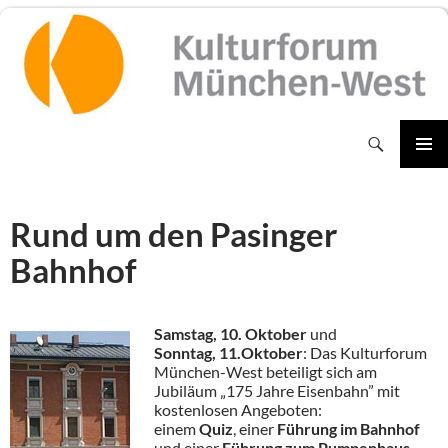
Zum
Inhalt
springen
Suchen
PRIMÄR
MENÜ
Rund um den Pasinger
Bahnhof
Samstag, 10. Oktober
und
Sonntag, 11.Oktober
: Das Kulturforum
München-West beteiligt sich am
Jubiläum „175 Jahre Eisenbahn” mit
kostenlosen Angeboten:
einem
Quiz
, einer
Führung im Bahnhof
und einer
Führung zum Pumpenhaus
.