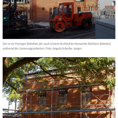
Der erste Pasinger Bahnhof, der nach seinem Architekten benannte Bürklein-Bahnhof,
während der Sanierungsarbeiten. Foto: Angela Scheibe-Jaeger