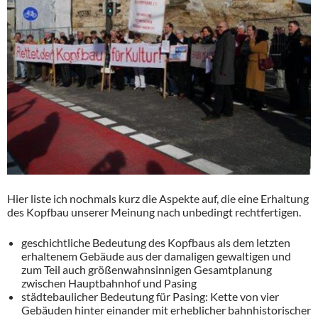
Hier liste ich nochmals kurz die Aspekte auf, die eine Erhaltung
des Kopfbau unserer Meinung nach unbedingt rechtfertigen.
geschichtliche Bedeutung des Kopfbaus als dem letzten
erhaltenem Gebäude aus der damaligen gewaltigen und
zum Teil auch größenwahnsinnigen Gesamtplanung
zwischen Hauptbahnhof und Pasing
städtebaulicher Bedeutung für Pasing: Kette von vier
Gebäuden hinter einander mit erheblicher bahnhistorischer