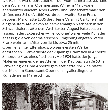
Die Familie Marc lebte zuletzt in der Floßmannstraße 33, nahe
dem Würmkanal in Obermenzing. Wilhelm Marc war ein
anerkannter akademischer Genre- und Landschaftsmaler der
„Münchner Schule“. 1880 wurde sein zweiter Sohn Franz
geboren. Marc hatte 1895 die „kleine Villa mit Gärtchen“ mit
eingebautem Atelier von seinem damaligen Nachbarn in der
Schwanthalerstraße, dem Architekten August Exter, bauen
lassen. In der „Exterschen-Villencolonie“ waren viele Künstler
ansässig, die von der malerischen Umgebung angetan waren.
Franz wohnte im Alter von 15 bis etwa 25 mit im
Obermenzinger Elternhaus, wo seine ersten Werke
entstanden. Hier verliebte der 20jährige Franz sich in Annette
Simon, die Frau eines Nachbarn. Ab 1904 hatte der junge
Maler ein eigenes kleines Atelier in der Kaulbachstraße 68 in
Schwabing, das ihm Annette gemietet hatte. 1907 heiratete
der Maler im Standesamt Obermenzing allerdings die
Kunstlehrerin Marie Schnür.