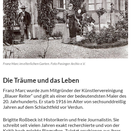
Franz Marc im elterlichen Garten. Foto Pasinger Archiv e.V.
Die Träume und das Leben
Franz Marc wurde zum Mitgründer der Künstlervereinigung
„Blauer Reiter“ und gilt als einer der bedeutendsten Maler des
20. Jahrhunderts. Er starb 1916 im Alter von sechsunddreißig
Jahren auf dem Schlachtfeld vor Verdun.
Brigitte Roßbeck ist Historikerin und freie Journalistin. Sie
schreibt seit vielen Jahren exakt recherchierte und von der
Kritik hoch gelobte Biografien. Zuletzt erschienen aus ihrer