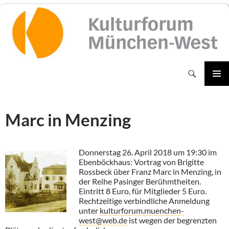
Zum
Inhalt
springen
Suchen
PRIMÄR
MENÜ
Marc in Menzing
Donnerstag 26. April 2018 um 19:30 im
Ebenböckhaus: Vortrag von Brigitte
Rossbeck über Franz Marc in Menzing, in
der Reihe Pasinger Berühmtheiten.
Eintritt 8 Euro, für Mitglieder 5 Euro.
Rechtzeitige verbindliche Anmeldung
unter
kulturforum.muenchen-
west@web.de
ist wegen der begrenzten