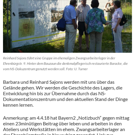
Reinhard Sajons führt eine Gruppe im ehemaligen Zwangsarbeiterlager in der
Ehrenbürgstr. 9. Hinter dem Bauzaun die denkmalpflegerisch restaurierte Baracke, die
vom NS-Dokuzentrum genutzt werden soll. Foto: U. Turner
Barbara und Reinhard Sajons werden mit uns über das
Gelände gehen. Wir werden die Geschichte des Lagers, die
Entwicklung hin bis zur Übernahme durch das NS-
Dokumentationszentrum und den aktuellen Stand der Dinge
kennen lernen.
Anmerkung: am 4.4.18 hat Bayern2 „Notizbuch“ gegen mittag
einen 23minütigen Beitrag über leben und arbeiten in den
Ateliers und Werkstätten im ehem. Zwangsarbeiterlager an
der Ehrenbürgstraße in Neuaubing gesendet. Link zur