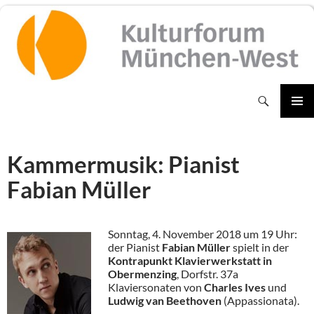
Zum
Inhalt
springen
Suchen
PRIMÄR
MENÜ
Kammermusik: Pianist
Fabian Müller
Sonntag, 4. November 2018 um 19 Uhr:
der Pianist
Fabian Müller
spielt in der
Kontrapunkt Klavierwerkstatt in
Obermenzing
, Dorfstr. 37a
Klaviersonaten von
Charles Ives
und
Ludwig van Beethoven
(Appassionata).