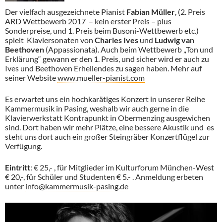
Der vielfach ausgezeichnete Pianist
Fabian Müller
, (2. Preis
ARD Wettbewerb 2017 – kein erster Preis – plus
Sonderpreise, und 1. Preis beim Busoni-Wettbewerb etc.)
spielt Klaviersonaten von
Charles Ives
und
Ludwig van
Beethoven
(Appassionata). Auch beim Wettbewerb „Ton und
Erklärung“ gewann er den 1. Preis, und sicher wird er auch zu
Ives und Beethoven Erhellendes zu sagen haben. Mehr auf
seiner Website
www.mueller-pianist.com
Es erwartet uns ein hochkarätiges Konzert in unserer Reihe
Kammermusik in Pasing, weshalb wir auch gerne in die
Klavierwerkstatt Kontrapunkt in Obermenzing ausgewichen
sind. Dort haben wir mehr Plätze, eine bessere Akustik und es
steht uns dort auch ein großer Steingräber Konzertflügel zur
Verfügung.
Eintritt
: € 25,- , für Mitglieder im Kulturforum München-West
€ 20,-, für Schüler und Studenten € 5.- . Anmeldung erbeten
unter
info@kammermusik-pasing.de