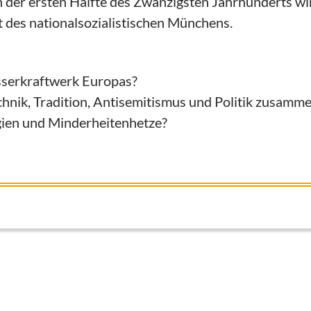
n der ersten Hälfte des Zwanzigsten Jahrhunderts w
 des nationalsozialistischen Münchens.
sserkraftwerk Europas?
chnik, Tradition, Antisemitismus und Politik zusamm
gien und Minderheitenhetze?