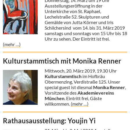
Donnerstag, 14. März um 19 Uhr
Ausstellungseröffnung in der
Unterkirche von St. Raphael,
Lechelstraße 52. Skulpturen und
Gemälde von Jutta Körner und Iris
Schilchersind vom 14. bis 31. März 2019
samstags und sonntags von 15 Uhr bis 18
Uhr zu sehen. Der Eintritt ist frei.
(mehr …)
Kulturstammtisch mit Monika Renner
Mittwoch, 20. März 2019, 19.30 Uhr
Kulturstammtisch
im Hofbräu
Obermenzing, Verdistraße 125. Unser
special guest ist diesmal
Monika Renner
,
Vorsitzende des
Akademievereins
München
. Eintritt frei, Gäste
willkommen.
(mehr …)
Rathausausstellung: Youjin Yi