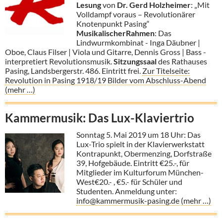
Lesung
von
Dr. Gerd Holzheimer
: „Mit
Volldampf voraus – Revolutionärer
Knotenpunkt Pasing“
MusikalischerRahmen
: Das
Lindwurmkombinat - Inga Däubner |
Oboe, Claus Filser | Viola und Gitarre, Dennis Gross | Bass -
interpretiert Revolutionsmusik.
Sitzungssaal
des Rathauses
Pasing, Landsbergerstr. 486. Eintritt frei.
Zur Titelseite:
Revolution in Pasing 1918/19
Bilder vom Abschluss-Abend
(mehr …)
Kammermusik: Das Lux-Klaviertrio
Sonntag 5. Mai 2019 um 18 Uhr: Das
Lux-Trio spielt in der Klavierwerkstatt
Kontrapunkt, Obermenzing, Dorfstraße
39, Hofgebäude. Eintritt €25.-, für
Mitglieder im Kulturforum München-
West€20.- , €5.- für Schüler und
Studenten. Anmeldung unter:
info@kammermusik-pasing.de
(mehr …)