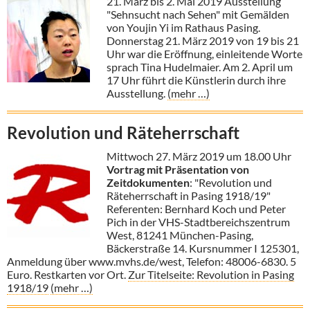
21. März bis 2. Mai 2019 Ausstellung
"Sehnsucht nach Sehen" mit Gemälden
von Youjin Yi im Rathaus Pasing.
Donnerstag 21. März 2019 von 19 bis 21
Uhr war die Eröffnung, einleitende Worte
sprach Tina Hudelmaier. Am 2. April um
17 Uhr führt die Künstlerin durch ihre
Ausstellung.
(mehr …)
Revolution und Räteherrschaft
Mittwoch 27. März 2019 um 18.00 Uhr
Vortrag mit Präsentation von
Zeitdokumenten
: "Revolution und
Räteherrschaft in Pasing 1918/19"
Referenten: Bernhard Koch und Peter
Pich in der VHS-Stadtbereichszentrum
West, 81241 München-Pasing,
Bäckerstraße 14. Kursnummer I 125301,
Anmeldung über www.mvhs.de/west, Telefon: 48006-6830. 5
Euro. Restkarten vor Ort.
Zur Titelseite: Revolution in Pasing
1918/19
(mehr …)