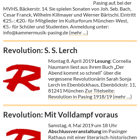
Pasing auf, bei der
MVHS, Bäckerstr. 14. Sie spielen Sonaten von Joh. Seb. Bach,
Cesar Franck, Wilhelm Killmayer und Werner Bärtschi. Eintritt
€25.-; €20.- für Mitglieder im Kulturforum München-West,
€5.- für Schüler und Studenten. Anmeldung unter:
info@kammermusik-pasing.de
(mehr …)
Revolution: S. S. Lerch
Montag 8. April 2019
Lesung
: Cornelia
Naumann liest aus ihrem Buch
„
Der
Abend kommt so schnell“ über die
vergessene Revolutionärin Sarah Sonja
Lerch im Ebenböckhaus, Ebenböckstr. 11,
81241 München
Zur Titelseite:
Revolution in Pasing 1918/19
(mehr …)
Revolution: Mit Volldampf voraus
Samstag, 4. Mai 2019 um 18 Uhr
Abschlussveranstaltung
im Pasinger
Rathaus mit einer literarisch-historischen