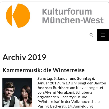
Zum
Inhalt
springen
Suchen
PRIMÄR
MENÜ
Archiv 2019
Kammermusik: die Winterreise
Samstag, 5. Januar und Sonntag 6.
Januar 201
9 um 19 Uhr
singt der Bariton
Andreas Burkhart
, am Klavier begleitet
von
Akemi Muraka
mi
, Schuberts
ergreifenden Liederzyklus, die
"Winterreise", in der Volkshochschule
Pasing, Bäckerstr. 14. Anmeldung