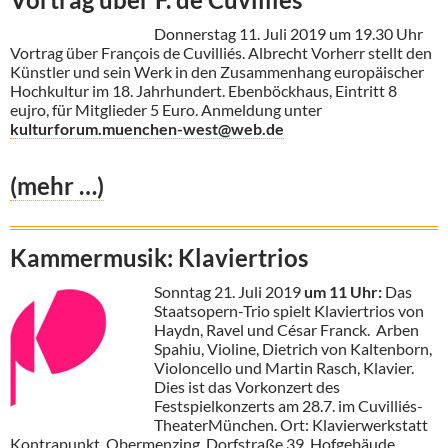
Donnerstag 11. Juli 2019 um 19.30 Uhr
Vortrag über François de Cuvilliés. Albrecht Vorherr stellt den
Künstler und sein Werk in den Zusammenhang europäischer
Hochkultur im 18. Jahrhundert. Ebenböckhaus, Eintritt 8
eujro, für Mitglieder 5 Euro. Anmeldung unter
kulturforum.muenchen-west@web.de
(mehr …)
Kammermusik: Klaviertrios
Sonntag 21. Juli 2019
um
11 Uhr:
Das
Staatsopern-Trio spielt Klaviertrios von
Haydn, Ravel und César Franck. Arben
Spahiu, Violine, Dietrich von Kaltenborn,
Violoncello und Martin Rasch, Klavier.
Dies ist das Vorkonzert des
Festspielkonzerts am 28.7. im Cuvilliés-
TheaterMünchen. Ort: Klavierwerkstatt
Kontrapunkt, Obermenzing, Dorfstraße 39, Hofgebäude.