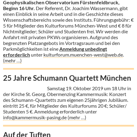
Geophysikalischen Observatorium Fürstenfeldbruck,
Beginn 16 Uhr.
Der Referent, Dr. Joachim Wassermann, gibt
einen Einblick in seine Arbeit und in die Geschichte dieses
Wissenschaftsbereichs sowie des Instituts. Führungsgebühr: €
5 für Mitglieder des Kulturforums München-West und € 8 für
Nichtmitglieder; Schüler und Studenten frei. Wir werden die
Anfahrt mit privaten PKWs organisieren. Aufgrund des
begrenzten Platzangebots im Vortragsraum und bei den
Parkmöglichkeiten ist eine
Anmeldung unbedingt
erforderlich
unter
kulturforum.muenchen-west@web.de
.
(mehr …)
25 Jahre Schumann Quartett München
Samstag 19. Oktober 2019 um 18 Uhr in
der Kirche St. Georg, Obermenzing Kammermusik: Konzert
des Schumann-Quartetts zum eigenen 25jährigen Jubiläum.
eintritt 25 €,
für Mitglieder des Kulturforums 20 €; Schüler/
Studenten 5 €. Anmeldung erforderlich unter
info@kammermusik-pasing.de
(mehr …)
Auf der Tuften