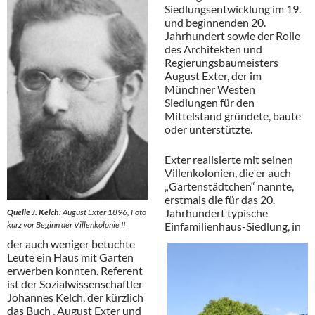
Siedlungsentwicklung im 19.
und beginnenden 20.
Jahrhundert sowie der Rolle
des Architekten und
Regierungsbaumeisters
August Exter, der im
Münchner Westen
Siedlungen für den
Mittelstand gründete, baute
oder unterstützte.
Exter realisierte mit seinen
Villenkolonien, die er auch
„Gartenstädtchen“ nannte,
erstmals die für das 20.
Jahrhundert typische
Quelle J. Kelch
: August Exter 1896, Foto
kurz vor Beginn der Villenkolonie II
Einfamilienhaus-Siedlung, in
der auch weniger betuchte
Leute ein Haus mit Garten
erwerben konnten. Referent
ist der Sozialwissenschaftler
Johannes Kelch, der kürzlich
das Buch „August Exter und