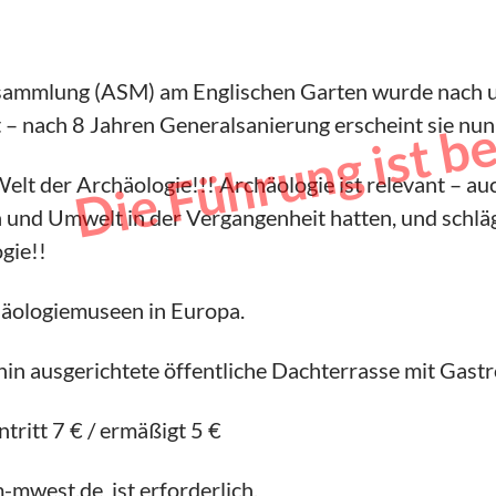
Die Führung ist b
ssammlung (ASM) am Englischen Garten wurde nach 
t – nach 8 Jahren Generalsanierung erscheint sie nu
lt der Archäologie!!! Archäologie ist relevant – auc
und Umwelt in der Vergangenheit hatten, und schlägt
gie!!
äologiemuseen in Europa.
 hin ausgerichtete öffentliche Dachterrasse mit Gast
ntritt 7 € / ermäßigt 5 €
m-mwest.de
ist erforderlich.