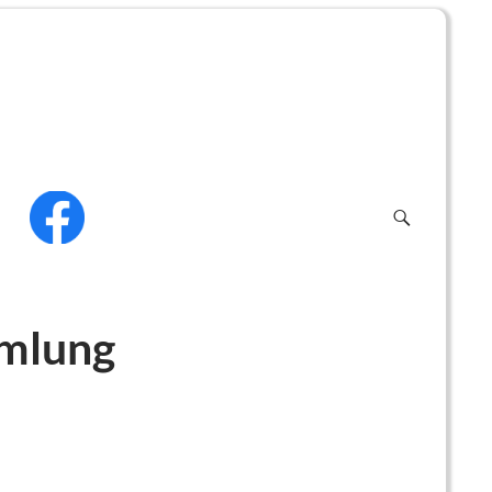
f
mmlung