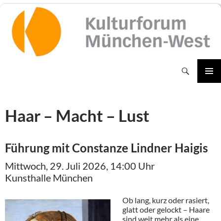
Zum
Inhalt
springen
Suchen
PRIMÄR
MENÜ
Haar – Macht – Lust
Führung mit Constanze Lindner Haigis
Mittwoch, 29. Juli 2026, 14:00 Uhr
Kunsthalle München
Ob lang, kurz oder rasiert,
glatt oder gelockt – Haare
sind weit mehr als eine