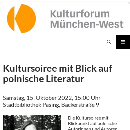
Zum
Inhalt
springen
Suchen
PRIMÄR
MENÜ
Kultursoiree mit Blick auf
polnische Literatur
Samstag, 15. Oktober 2022, 15:00 Uhr
Stadtbibliothek Pasing, Bäckerstraße 9
Die Kultursoiree mit
Blickpunkt auf polnische
Autorinnen und Autoren