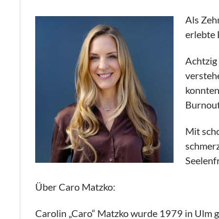
Als Zeh
erlebte 
Achtzig 
versteh
konnten
Burnout
Mit sch
schmerz
Seelenf
Über Caro Matzko:
Carolin „Caro“ Matzko wurde 1979 in Ulm geb