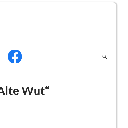
f
Alte Wut“