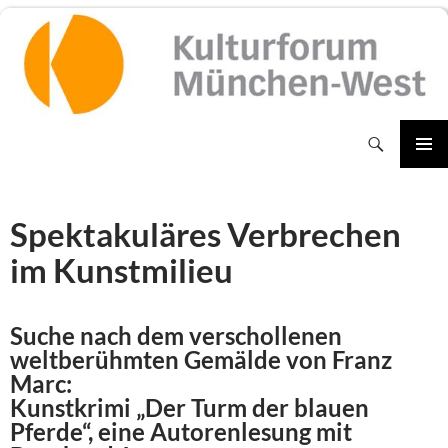
Zum
Inhalt
springen
Suchen
PRIMÄR
MENÜ
Spektakuläres Verbrechen
im Kunstmilieu
Suche nach dem verschollenen
weltberühmten Gemälde von Franz
Marc:
Kunstkrimi „Der Turm der blauen
Pferde“, eine Autorenlesung mit