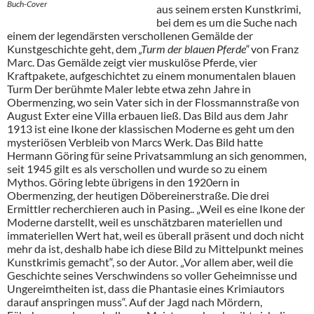
Buch-Cover
aus seinem ersten Kunstkrimi,
bei dem es um die Suche nach
einem der legendärsten verschollenen Gemälde der
Kunstgeschichte geht, dem
„Turm der blauen Pferde“
von Franz
Marc. Das Gemälde zeigt vier muskulöse Pferde, vier
Kraftpakete, aufgeschichtet zu einem monumentalen blauen
Turm Der berühmte Maler lebte etwa zehn Jahre in
Obermenzing, wo sein Vater sich in der Flossmannstraße von
August Exter eine Villa erbauen ließ. Das Bild aus dem Jahr
1913 ist eine Ikone der klassischen Moderne es geht um den
mysteriösen Verbleib von Marcs Werk. Das Bild hatte
Hermann Göring für seine Privatsammlung an sich genommen,
seit 1945 gilt es als verschollen und wurde so zu einem
Mythos. Göring lebte übrigens in den 1920ern in
Obermenzing, der heutigen Döbereinerstraße. Die drei
Ermittler recherchieren auch in Pasing.. „Weil es eine Ikone der
Moderne darstellt, weil es unschätzbaren materiellen und
immateriellen Wert hat, weil es überall präsent und doch nicht
mehr da ist, deshalb habe ich diese Bild zu Mittelpunkt meines
Kunstkrimis gemacht“, so der Autor. „Vor allem aber, weil die
Geschichte seines Verschwindens so voller Geheimnisse und
Ungereimtheiten ist, dass die Phantasie eines Krimiautors
darauf anspringen muss“. Auf der Jagd nach Mördern,