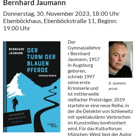
Bernhard Jaumann
Donnerstag, 30. November 2023, 18:00 Uhr
Ebenböckhaus, Ebenböckstraße 11, Beginn:
19.00 Uhr
Der
Gymnasiallehre
r Bernhard
Jaumann, 1957
in Augsburg
geboren,
schrieb 1997
seine erste
B. Jaumann,
Krimiserie und
privat
ist mittlerweile
vielfacher Preisträger. 2019
startete er eine neue Reihe, in
der die Detektei von Schleewitz
mit spektakulären Verbrechen
im Kunstmilieu konfrontiert
wird. Für das Kulturforum
München-West liest der Autor