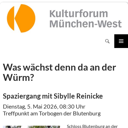
Zum
Inhalt
springen
Suchen
PRIMÄR
MENÜ
Was wächst denn da an der
Würm?
Spaziergang mit Sibylle Reinicke
Dienstag, 5. Mai 2026, 08:30 Uhr
Treffpunkt am Torbogen der Blutenburg
Schloss Blutenburg an der