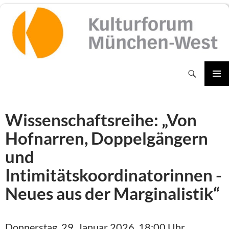
Zum
Inhalt
springen
Suchen
PRIMÄR
MENÜ
Wissenschaftsreihe: „Von
Hofnarren, Doppelgängern
und
Intimitätskoordinatorinnen -
Neues aus der Marginalistik“
Donnerstag, 29. Januar 2026, 18:00 Uhr