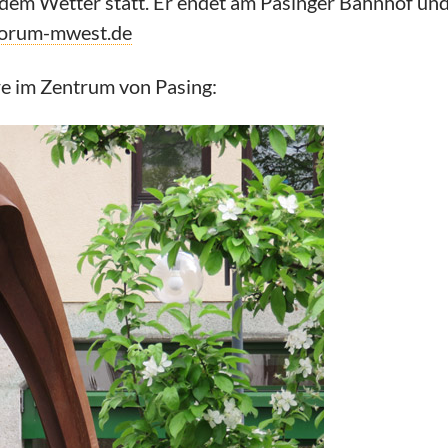
edem Wetter statt. Er endet am Pasinger Bahnhof und 
forum-mwest.de
hre im Zentrum von Pasing: