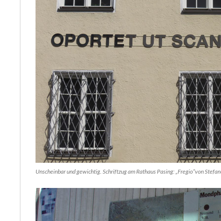
Unscheinbar und gewichtig. Schriftzug am Rathaus Pasing: „Fregio“von Stefano