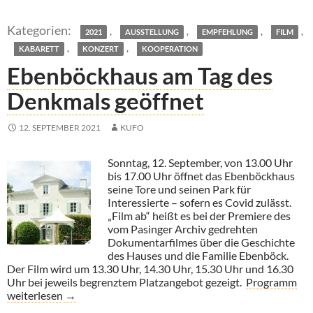
,
,
,
,
2021
AUSSTELLUNG
EMPFEHLUNG
FILM
,
,
KABARETT
KONZERT
KOOPERATION
Ebenböckhaus am Tag des
Denkmals geöffnet
12. SEPTEMBER 2021
KUFO
Sonntag, 12. September, von 13.00 Uhr
bis 17.00 Uhr öffnet das Ebenböckhaus
seine Tore und seinen Park für
Interessierte – sofern es Covid zulässt.
„Film ab“ heißt es bei der Premiere des
vom Pasinger Archiv gedrehten
Dokumentarfilmes über die Geschichte
des Hauses und die Familie Ebenböck.
Der Film wird um 13.30 Uhr, 14.30 Uhr, 15.30 Uhr und 16.30
Uhr bei jeweils begrenztem Platzangebot gezeigt.
Programm
Ebenböckhaus am Tag des Denkmals geöffnet
weiterlesen
→