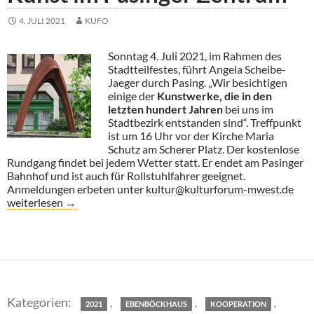
4. JULI 2021
KUFO
Sonntag 4. Juli 2021, im Rahmen des
Stadtteilfestes, führt Angela Scheibe-
Jaeger durch Pasing. „Wir besichtigen
einige der
Kunstwerke, die in den
letzten hundert Jahren
bei uns im
Stadtbezirk entstanden sind“. Treffpunkt
ist um 16 Uhr vor der Kirche Maria
Schutz am Scherer Platz. Der kostenlose
Rundgang findet bei jedem Wetter statt. Er endet am Pasinger
Bahnhof und ist auch für Rollstuhlfahrer geeignet.
Anmeldungen erbeten unter
kultur@kulturforum-mwest.de
Kunst im Pasinger Zentrum
weiterlesen
→
,
,
,
2021
EBENBÖCKHAUS
KOOPERATION