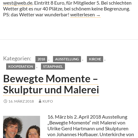
west@web.de
. Eintritt 8 Euro, für Mitglieder 5. Bei schlechten
Wetter gibt es nur 40 Plätze, bei schönem keine Begrenzung.
Michael Skasa: Migration
PS: das Wetter war wunderbar!
weiterlesen
→
,
,
,
2018
AUSSTELLUNG
KIRCHE
,
KOOPERATION
ST.RAPHAEL
Bewegte Momente –
Skulptur und Malerei
16. MÄRZ 2018
KUFO
16. März bis 2. April 2018 Ausstellung
„Bewegte Momente“ mit Malerei von
Ulrike Gerd Hartmann und Skulpturen
von Johannes Hofbauer. Unterkirche von