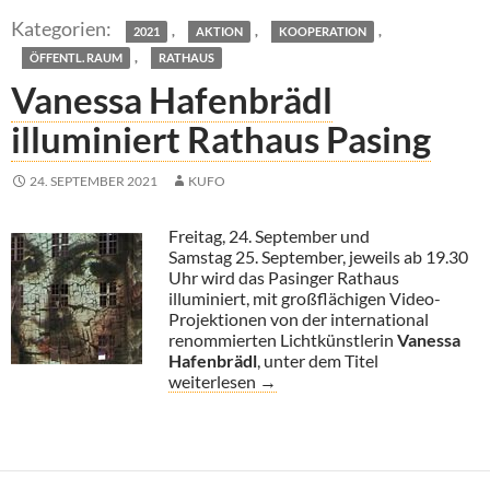
,
,
,
2021
AKTION
KOOPERATION
,
ÖFFENTL. RAUM
RATHAUS
Vanessa Hafenbrädl
illuminiert Rathaus Pasing
24. SEPTEMBER 2021
KUFO
Freitag, 24. September und
Samstag 25. September, jeweils ab 19.30
Uhr wird das Pasinger Rathaus
illuminiert, mit großflächigen Video-
Projektionen von der international
renommierten Lichtkünstlerin
Vanessa
Hafenbrädl
, unter dem Titel
Vanessa Hafenbrädl illuminiert Rathaus Pa
weiterlesen
→