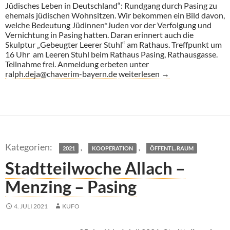
Jüdisches Leben in Deutschland“: Rundgang durch Pasing zu
ehemals jüdischen Wohnsitzen. Wir bekommen ein Bild davon,
welche Bedeutung Jüdinnen*Juden vor der Verfolgung und
Vernichtung in Pasing hatten. Daran erinnert auch die
Skulptur „Gebeugter Leerer Stuhl“ am Rathaus. Treffpunkt um
16 Uhr am Leeren Stuhl beim Rathaus Pasing, Rathausgasse.
Teilnahme frei. Anmeldung erbeten unter
Führung Jüdisches Leben in Pas
ralph.deja@chaverim-bayern.de
weiterlesen
→
,
,
2021
KOOPERATION
ÖFFENTL. RAUM
Stadtteilwoche Allach –
Menzing – Pasing
4. JULI 2021
KUFO