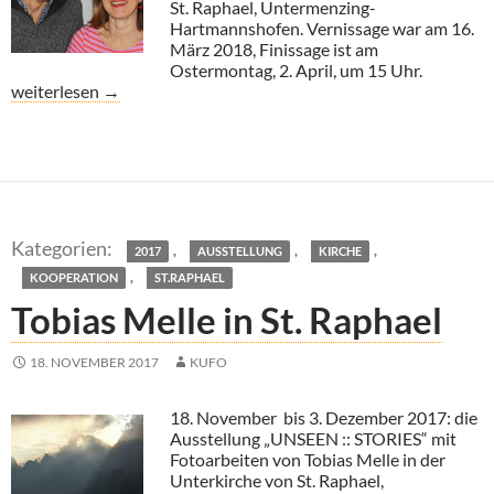
St. Raphael, Untermenzing-
Hartmannshofen. Vernissage war am 16.
März 2018, Finissage ist am
Ostermontag, 2. April, um 15 Uhr.
Bewegte Momente – Skulptur und Malerei
weiterlesen
→
,
,
,
2017
AUSSTELLUNG
KIRCHE
,
KOOPERATION
ST.RAPHAEL
Tobias Melle in St. Raphael
18. NOVEMBER 2017
KUFO
18. November bis 3. Dezember 2017: die
Ausstellung „UNSEEN :: STORIES“ mit
Fotoarbeiten von Tobias Melle in der
Unterkirche von St. Raphael,