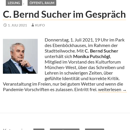
,
LESUNG
ÖFFENTL. RAUM
C. Bernd Sucher im Gespräch
1. JULI 2021
KUFO
Donnerstag, 1. Juli 2021, 19 Uhr im Park
des Ebenböckhauses, im Rahmen der
Stadtteilwoche. Mit
C. Bernd Sucher
unterhält sich
Monika Putschögl
,
Mitglied im Vorstand des Kulturforum
München-West, über das Schreiben und
Lehren in schwierigen Zeiten, über
gefühlte Identität und korrekte Kritik.
Veranstaltung im Freien, nur bei gutem Wetter und wenn die
C. Bernd Sucher
Pandemie-Vorschriften es zulassen. Eintritt frei.
weiterlesen
→