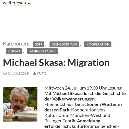
Kammermusik: 200 Jahre Clara Schumann
weiterlesen
→
,
,
,
2019
EBENBÖCKHAUS
KOOPERATION
,
LESUNG
PASINGER FABRIK
Michael Skasa: Migration
24. JULI 2019
KUFO
Mittwoch 24. Juli um 19.30 Uhr Lesung
Mit Michael Skasa durch die Geschichte
der Völkerwanderungen
.
Ebenböckhaus,
bei schönem Wetter in
dessen Park
. Kooperation von
Kulturforum München-West und
Pasinger Fabrik.
Anmeldung
erforderlich:
kulturforum.muenchen-