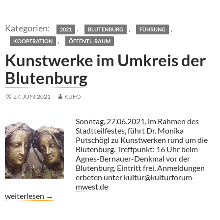
,
,
,
2021
BLUTENBURG
FÜHRUNG
,
KOOPERATION
ÖFFENTL. RAUM
Kunstwerke im Umkreis der
Blutenburg
27. JUNI 2021
KUFO
Sonntag, 27.06.2021, im Rahmen des
Stadtteilfestes, führt Dr. Monika
Putschögl zu Kunstwerken rund um die
Blutenburg. Treffpunkt: 16 Uhr beim
Agnes-Bernauer-Denkmal vor der
Blutenburg. Eintritt frei. Anmeldungen
erbeten unter
kultur@kulturforum-
mwest.de
Kunstwerke im Umkreis der Blutenburg
weiterlesen
→