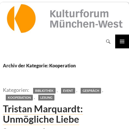
Zum
Inhalt
springen
Suchen
PRIMÄR
MENÜ
Archiv der Kategorie: Kooperation
,
,
,
BIBLIOTHEK
EVENT
GESPRÄCH
,
KOOPERATION
LESUNG
Tristan Marquardt:
Unmögliche Liebe