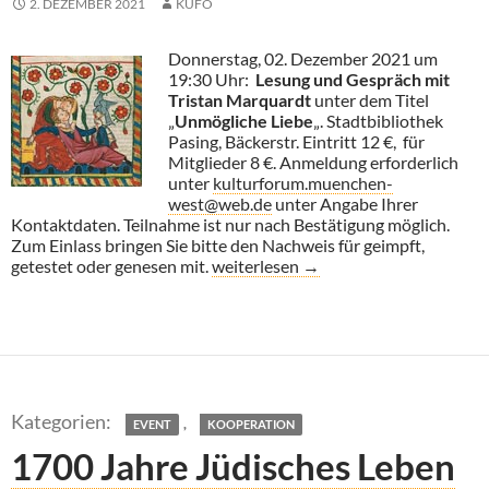
2. DEZEMBER 2021
KUFO
Donnerstag, 02. Dezember 2021 um
19:30 Uhr:
Lesung und Gespräch mit
Tristan Marquardt
unter dem Titel
„
Unmögliche Liebe
„. Stadtbibliothek
Pasing, Bäckerstr. Eintritt 12 €, für
Mitglieder 8 €. Anmeldung erforderlich
unter
kulturforum.muenchen-
west@web.de
unter Angabe Ihrer
Kontaktdaten. Teilnahme ist nur nach Bestätigung möglich.
Zum Einlass bringen Sie bitte den Nachweis für geimpft,
Tristan Marquardt: Unmögliche Lieb
getestet oder genesen mit.
weiterlesen
→
,
EVENT
KOOPERATION
1700 Jahre Jüdisches Leben