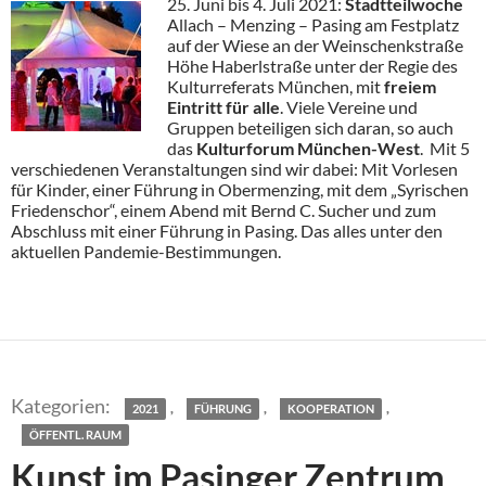
25. Juni bis 4. Juli 2021:
Stadtteilwoche
Allach – Menzing – Pasing am Festplatz
auf der Wiese an der Weinschenkstraße
Höhe Haberlstraße unter der Regie des
Kulturreferats München, mit
freiem
Eintritt für alle
. Viele Vereine und
Gruppen beteiligen sich daran, so auch
das
Kulturforum München-West
. Mit 5
verschiedenen Veranstaltungen sind wir dabei: Mit Vorlesen
für Kinder, einer Führung in Obermenzing, mit dem „Syrischen
Friedenschor“, einem Abend mit Bernd C. Sucher und zum
Abschluss mit einer Führung in Pasing. Das alles unter den
aktuellen Pandemie-Bestimmungen.
,
,
,
2021
FÜHRUNG
KOOPERATION
ÖFFENTL. RAUM
Kunst im Pasinger Zentrum