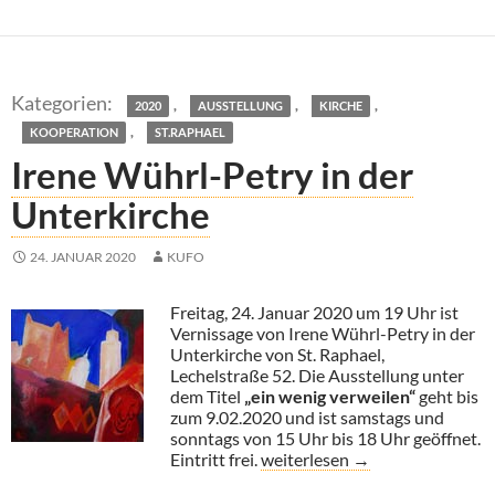
,
,
,
2020
AUSSTELLUNG
KIRCHE
,
KOOPERATION
ST.RAPHAEL
Irene Wührl-Petry in der
Unterkirche
24. JANUAR 2020
KUFO
Freitag, 24. Januar 2020 um 19 Uhr ist
Vernissage von Irene Wührl-Petry in der
Unterkirche von St. Raphael,
Lechelstraße 52. Die Ausstellung unter
dem Titel
„ein wenig verweilen“
geht bis
zum 9.02.2020 und ist samstags und
sonntags von 15 Uhr bis 18 Uhr geöffnet.
Irene Wührl-Petry in der Unter
Eintritt frei.
weiterlesen
→