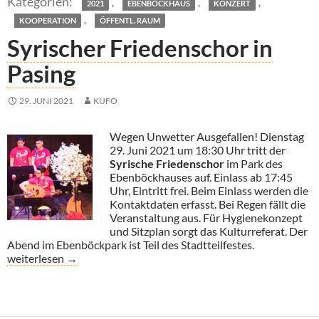
,
,
,
2021
EBENBÖCKHAUS
KONZERT
,
KOOPERATION
ÖFFENTL. RAUM
Syrischer Friedenschor in
Pasing
29. JUNI 2021
KUFO
Wegen Unwetter Ausgefallen! Dienstag
29. Juni 2021 um 18:30 Uhr tritt der
Syrische Friedenschor
im Park des
Ebenböckhauses auf. Einlass ab 17:45
Uhr, Eintritt frei. Beim Einlass werden die
Kontaktdaten erfasst. Bei Regen fällt die
Veranstaltung aus. Für Hygienekonzept
und Sitzplan sorgt das Kulturreferat. Der
Abend im Ebenböckpark ist Teil des Stadtteilfestes.
Syrischer Friedenschor in Pasing
weiterlesen
→