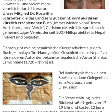
Unwesen - und vielem mehr –
vermittelt durch Literatur.
Unser Mitglied Dr. Roswitha
Schroeter, die das Land sehr gut kennt, wird aus ihrem
kürzlich erschienenen Bu
ch „Immer wieder Nepal“ lesen
.
Auch über „ihren Verein“, Carisimo e.V., wird sie sprechen, ein
gemeinnütziger Verein, der seit 2007 Hilfsprojekte für Nepal
initiiert und begleitet.
Danach gibt es eine nepalesische Kurzgeschichte aus dem
Buch „Himalaya fürs Handgepäck
,
Geschichten aus Nepal“ zu
hören, deren Autor der bekannte nepalesische Autor Shankar
Lamichhane (1928 – 1976) ist.
Bei landestypischen kleinen
Speisen ist dann Gelegenheit
zum Austausch und
Diskussion.
Die Veranstaltung in der
Bäckerstraße 9 geht von 17 –
19 Uhr und kostet 12 Euro
für Mitglieder bzw. 15 Euro für Nichtmitglieder. Gäste sind