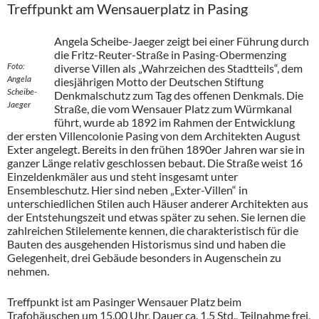
Treffpunkt am Wensauerplatz in Pasing
Angela Scheibe-Jaeger zeigt bei einer Führung durch
die Fritz-Reuter-Straße in Pasing-Obermenzing
Foto:
diverse Villen als „Wahrzeichen des Stadtteils“, dem
Angela
diesjährigen Motto der Deutschen Stiftung
Scheibe-
Denkmalschutz zum Tag des offenen Denkmals. Die
Jaeger
Straße, die vom Wensauer Platz zum Würmkanal
führt, wurde ab 1892 im Rahmen der Entwicklung
der ersten Villencolonie Pasing von dem Architekten August
Exter angelegt. Bereits in den frühen 1890er Jahren war sie in
ganzer Länge relativ geschlossen bebaut. Die Straße weist 16
Einzeldenkmäler aus und steht insgesamt unter
Ensembleschutz. Hier sind neben „Exter-Villen“ in
unterschiedlichen Stilen auch Häuser anderer Architekten aus
der Entstehungszeit und etwas später zu sehen. Sie lernen die
zahlreichen Stilelemente kennen, die charakteristisch für die
Bauten des ausgehenden Historismus sind und haben die
Gelegenheit, drei Gebäude besonders in Augenschein zu
nehmen.
Treffpunkt ist am Pasinger Wensauer Platz beim
Trafohäuschen um 15.00 Uhr, Dauer ca. 1,5 Std., Teilnahme frei,