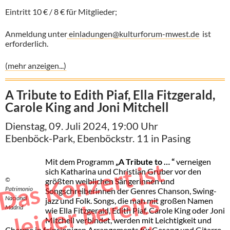
Eintritt 10 € / 8 € für Mitglieder;
Anmeldung unter
einladungen@kulturforum-mwest.de
ist
erforderlich.
(mehr anzeigen...)
A Tribute to Edith Piaf, Ella Fitzgerald,
Carole King and Joni Mitchell
Dienstag, 09. Juli 2024, 19:00 Uhr
Ebenböck-Park, Ebenböckstr. 11 in Pasing
Mit dem Programm
„A Tribute to … “
verneigen
D
a
s
K
o
n
z
e
r
t
i
s
t
l
e
i
d
e
r
b
e
r
e
i
t
a
u
s
v
e
r
k
a
u
f
sich Katharina und Christian Gruber vor den
©
größten weiblichen Sängerinnen und
Patrimonio
Songschreiberinnen der Genres Chanson, Swing­
s
Nacional
jazz und Folk. Songs, die man mit großen Namen
Madrid
wie Ella Fitzgerald, Edith Piaf, Carole King oder Joni
Mitchell verbindet, werden mit Leichtigkeit und
Charme in feinsinnigen Arrange­ments für Gesang und Gitarre