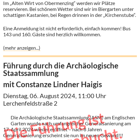
Im „Alten Wirt von Obermenzing“ werden wir Plätze
reservieren. Bei schönem Wetter sind wir im Biergarten unter
schattigen Kastanien, bei Regen drinnen in der „Kirchenstube“.
Eine Anmeldung ist nicht erforderlich, einfach kommen! Bus
143 und 160. Gäste sind herzlich willkommen.
(mehr anzeigen...)
Führung durch die Archäologische
Staatssammlung
mit Constanze Lindner Haigis
Dienstag, 06. August 2024, 11:00 Uhr
Lerchenfeldstraße 2
D
e
F
ü
h
r
u
n
g
i
s
t
b
e
r
e
i
t
s
a
u
s
g
e
b
u
c
h
Die Archäologische Staatssammlung (ASM) am Englischen
Garten wurde nach umfangreicher Generalsanierung am
17. April 2024 wieder eröffnet – nach 8 Jahren
Generalsanierung erscheint sie nun im neuen Gewand!!!