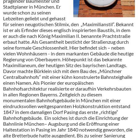
prägender Baumeister und
Stadtplaner in München. Er
wurde schon zu seinen
Lebzeiten geliebt und gehasst
für seinen neugotischen Stilmix, den „Maximilianstil“. Bekannt
ist er als Erfinder dieses englisch inspirierten Baustils, in dem
er auch die nach König Maximilian II. benannte Prachtstraße
erbaut hatte. Als Gesamtheit besticht der Straßenzug durch
seine formale Geschlossenheit. Hier befindet sich – neben
vielen Wohnhäusern - in dem markanten Gebäude die heutige
Regierung von Oberbayern. Höhepunkt ist das bekannte
Maximilianeum, der heutigen Sitz des bayrischen Landtags.
Davor machte Bürklein sich mit dem Bau des „Münchner
Centralbahnhofs“ mit einer kühn konstruierte Bahnsteighalle
einen Namen. Als Pionier der europäischen
Bahnhofsarchitektur realisierte er daraufhin Verkehrsbauten
in allen Regionen Bayerns. Zeitgleich zu diesem
monumentalen Bahnhofsgebäude in München mit einer
eindrucksvollen weitgespannten Holzkonstruktion entstand
1847 in dem damaligen Dorf Pasing das erste „richtige“
Bahnhofsgebäude. Ein solches ist durch die Einrichtung der
Bahnlinie München– Augsburg und die Eröffnung einer
Haltestation in Pasing im Jahr 1840 notwendig geworden, die
alte Bretterbude hatte ausgedient. Bis zu seiner Sanierung