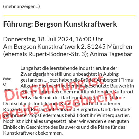
(mehr anzeigen...)
Führung: Bergson Kunstkraftwerk
Donnerstag, 18. Juli 2024, 16:00 Uhr
Am Bergson Kunstkraftwerk 2, 81245 München
(ehemals Rupert-Bodner-Str. 3); Anima Tagesbar
Lange hat die leerstehende Industrieruine der
D
e
F
ü
h
r
u
n
g
i
s
t
b
e
r
e
i
t
s
a
u
s
g
e
b
u
c
h
Zwanzigerjahre still und unbeachtet in Aubing
Foto:
gestanden … jetzt haben die Brüder Amberger (Firma
U.
Allguth) das mächtige denkmalgeschützte Bauwerk in
i
t.
Turner
etlichen Jahren zu einem multifunktionalen Kulturort
entwickelt: mit der flächenmäßig größten Galerie
Deutschlands für bildende Kunst, einem hochmodernen
Konzertsaal, Restaurant, Bars und Biergarten. Und: die stark
gefährdete Mopsfledermaus behält dort ihr Winterquartier.
Noch ist nicht alles umgesetzt; aber wir werden einen guten
Einblick in Geschichte des Bauwerks und die Pläne für das
Kunstkraftwerk bekommen.