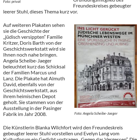
Foto: privat
Freundeskreises gebeugter
leerer Stuhl, dieses Thema kurz vor.
Auf weiteren Plakaten sehen
sie die Geschichte der
„jüdisch versippten“ Familie
Kritzer, Doris Barth von der
Geschichtswerkstatt wird sie
Ihnen noch nahe bringen.
Angela Scheibe-Jaeger
beleuchtet kurz das Schicksal
der Familien Marcus und
Lanz. Die Plakate hat Almuth
David, ebenfalls von der
Geschichtswerkstatt, aus
ihrem heimischen Depot
geholt. Sie stammen von der
Ausstellung in der Pasinger
Fabrik im Jahr 2008.
Foto: Angela Scheibe-Jaeger
Die Künstlerin Blanka Wilchfort wird den Freundeskreis
gebeugter leerer Stuhl vorstellen und Evelyn Lang vom
Kulturforum ein Gedicht vortragen „Gegen das Vergessen“. Die