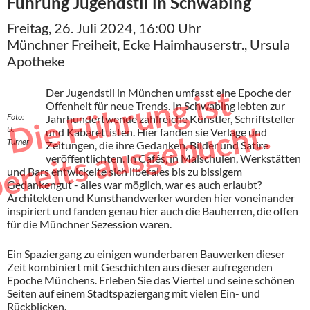
Führung Jugendstil in Schwabing
Freitag, 26. Juli 2024, 16:00 Uhr
Münchner Freiheit, Ecke Haimhauserstr., Ursula
Apotheke
D
e
F
ü
h
r
u
n
g
i
s
t
b
e
r
e
i
t
s
a
u
s
g
e
b
u
c
h
Der Jugendstil in München umfasst eine Epoche der
Offenheit für neue Trends. In Schwabing lebten zur
Foto:
Jahrhundertwende zahlreiche Künstler, Schriftsteller
i
t.
U.
und Kabarettisten. Hier fanden sie Verlage und
Turner
Zeitungen, die ihre Gedanken, Bilder und Satire
veröffentlichten. In Cafés, in Malschulen, Werkstätten
und Bars entwickelte sich liberales bis zu bissigem
Gedankengut - alles war möglich, war es auch erlaubt?
Architekten und Kunsthandwerker wurden hier voneinander
inspiriert und fanden genau hier auch die Bauherren, die offen
für die Münchner Sezession waren.
Ein Spaziergang zu einigen wunderbaren Bauwerken dieser
Zeit kombiniert mit Geschichten aus dieser aufregenden
Epoche Münchens. Erleben Sie das Viertel und seine schönen
Seiten auf einem Stadtspaziergang mit vielen Ein- und
Rückblicken.