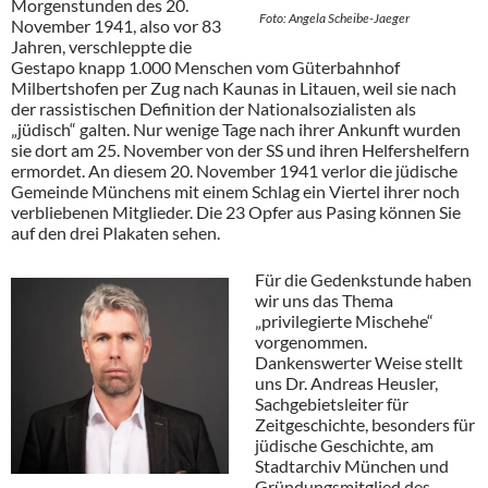
Morgenstunden des 20.
Foto: Angela Scheibe-Jaeger
November 1941, also vor 83
Jahren, verschleppte die
Gestapo knapp 1.000 Menschen vom Güterbahnhof
Milbertshofen per Zug nach Kaunas in Litauen, weil sie nach
der rassistischen Definition der Nationalsozialisten als
„jüdisch“ galten. Nur wenige Tage nach ihrer Ankunft wurden
sie dort am 25. November von der SS und ihren Helfershelfern
ermordet. An diesem 20. November 1941 verlor die jüdische
Gemeinde Münchens mit einem Schlag ein Viertel ihrer noch
verbliebenen Mitglieder. Die 23 Opfer aus Pasing können Sie
auf den drei Plakaten sehen.
Für die Gedenkstunde haben
wir uns das Thema
„privilegierte Mischehe“
vorgenommen.
Dankenswerter Weise stellt
uns Dr. Andreas Heusler,
Sachgebietsleiter für
Zeitgeschichte, besonders für
jüdische Geschichte, am
Stadtarchiv München und
Gründungsmitglied des