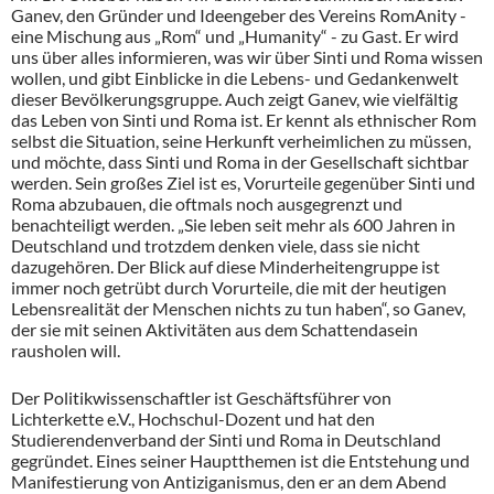
Ganev, den Gründer und Ideengeber des Vereins RomAnity -
eine Mischung aus „Rom“ und „Humanity“ - zu Gast. Er wird
uns über alles informieren, was wir über Sinti und Roma wissen
wollen, und gibt Einblicke in die Lebens- und Gedankenwelt
dieser Bevölkerungsgruppe. Auch zeigt Ganev, wie vielfältig
das Leben von Sinti und Roma ist. Er kennt als ethnischer Rom
selbst die Situation, seine Herkunft verheimlichen zu müssen,
und möchte, dass Sinti und Roma in der Gesellschaft sichtbar
werden. Sein großes Ziel ist es, Vorurteile gegenüber Sinti und
Roma abzubauen, die oftmals noch ausgegrenzt und
benachteiligt werden. „Sie leben seit mehr als 600 Jahren in
Deutschland und trotzdem denken viele, dass sie nicht
dazugehören. Der Blick auf diese Minderheitengruppe ist
immer noch getrübt durch Vorurteile, die mit der heutigen
Lebensrealität der Menschen nichts zu tun haben“, so Ganev,
der sie mit seinen Aktivitäten aus dem Schattendasein
rausholen will.
Der Politikwissenschaftler ist Geschäftsführer von
Lichterkette e.V., Hochschul-Dozent und hat den
Studierendenverband der Sinti und Roma in Deutschland
gegründet. Eines seiner Hauptthemen ist die Entstehung und
Manifestierung von Antiziganismus, den er an dem Abend