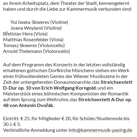
an ihrem Arbeitsplatz, dem Theater der Stadt, kennengelernt
haben und durch die Liebe zur Kammermusik verbunden sind:
Yui Iwata-Skweres (Violine)
Joana Weyland (Violine)
Břetislav Hera (Viola)
Matthias Rosenfelder (Viola)
Tomasz Skweres (Violoncello)
Arnold Thelemann (Violoncello)
Auf dem Programm des Konzerts in der letzten vollständig
erhaltenen gotischen Dorfkirche Münchens stehen ein Werk
eines frühvollendeten Genies der Wiener Musikszene in der
Zeit der untergehenden Donaumonarchie, das
Streichsextett
D-Dur op. 10 von Erich Wolfgang Korngold
, und ein
Meisterstück eines böhmischen Komponisten der Romantik
auf dem Sprung zum Weltruhm, das
Streichsextett A-Dur op.
48 von Antonín Dvořák
.
Eintritt: € 25, für Mitglieder € 20, für Schüler/Studierende bis
30 J. € 5.
Verbindliche Anmeldung unter
info@kammermusik-pasing.de