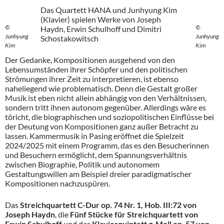
Das Quartett HANA und Junhyung Kim
(Klavier) spielen Werke von Joseph
©
©
Haydn, Erwin Schulhoff und Dimitri
Junhyung
Junhyung
Schostakowitsch
Kim
Kim
Der Gedanke, Kompositionen ausgehend von den
Lebensumständen ihrer Schöpfer und den politischen
Strömungen ihrer Zeit zu interpretieren, ist ebenso
naheliegend wie problematisch. Denn die Gestalt großer
Musik ist eben nicht allein abhängig von den Verhältnissen,
sondern tritt ihnen autonom gegenüber. Allerdings wäre es
töricht, die biographischen und soziopolitischen Einflüsse bei
der Deutung von Kompositionen ganz außer Betracht zu
lassen. Kammermusik in Pasing eröffnet die Spielzeit
2024/2025 mit einem Programm, das es den Besucherinnen
und Besuchern ermöglicht, dem Spannungsverhältnis
zwischen Biographie, Politik und autonomem
Gestaltungswillen am Beispiel dreier paradigmatischer
Kompositionen nachzuspüren.
Das
Streichquartett C-Dur op. 74 Nr. 1, Hob. III:72 von
Joseph Haydn
, die
Fünf Stücke für Streichquartett von
Erwin Schulhoff
und das
Klavierquintett g-Moll op. 57 von