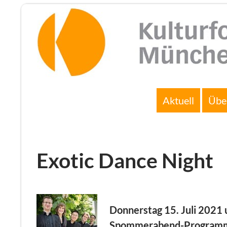
Zum
Inhalt
springen
Suchen
Aktuell
Übe
Exotic Dance Night
Donnerstag 15. Juli 2021
Spommerabend-Programm „