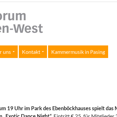
r uns
Kontakt
Kammermusik in Pasing
 um 19 Uhr im Park des Ebenböckhauses spielt das 
Exotic Dance Night“.
Eintritt € 25, für Mitglieder