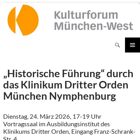
Zum
Inhalt
springen
Suchen
PRIMÄR
MENÜ
„Historische Führung“ durch
das Klinikum Dritter Orden
München Nymphenburg
Dienstag, 24. März 2026, 17-19 Uhr
Vortragssaal im Ausbildungsinstitut des
Klinikums Dritter Orden, Eingang Franz-Schrank-
Str. 4.