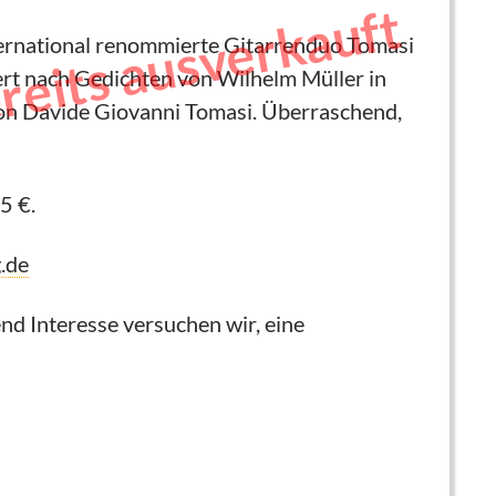
ereits ausverkauft
ternational renommierte Gitarrenduo Tomasi
ert nach Gedichten von Wilhelm Müller in
on Davide Giovanni Tomasi. Überraschend,
5 €.
.de
end Interesse versuchen wir, eine