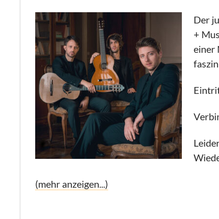
Der j
+ Mus
einer
faszi
Eintri
Verbi
Leider
Wiede
(mehr anzeigen...)