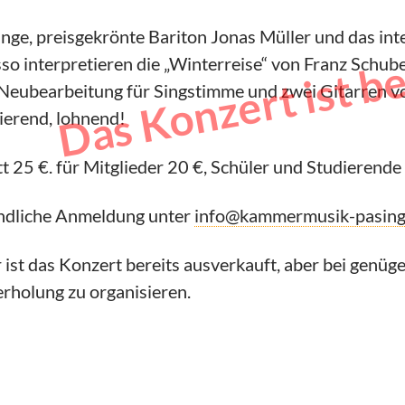
Das Konzert ist b
unge, preisgekrönte Bariton Jonas Müller und das in
so interpretieren die „Winterreise“ von Franz Schub
 Neubearbeitung für Singstimme und zwei Gitarren v
nierend, lohnend!
tt 25 €. für Mitglieder 20 €, Schüler und Studierende 
ndliche Anmeldung unter
info@kammermusik-pasing
 ist das Konzert bereits ausverkauft, aber bei genüg
rholung zu organisieren.