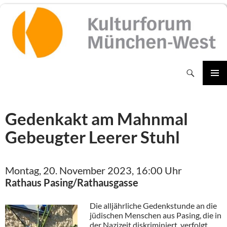
Zum
Inhalt
springen
Suchen
PRIMÄR
MENÜ
Gedenkakt am Mahnmal
Gebeugter Leerer Stuhl
Montag, 20. November 2023, 16:00 Uhr
Rathaus Pasing/Rathausgasse
Die alljährliche Gedenkstunde an die
jüdischen Menschen aus Pasing, die in
der Nazizeit diskriminiert, verfolgt