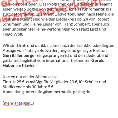
r
t
Liedkompositionen. Das Programm des Liederabends spannt
einen weiten Bogen von der musikalischen Frühromantik bis
zur Spätromantik. Es enthält Liedvertonungen nach Heine, die
weithin bekannt sind wie den Liederkreis op. 24 von Robert
Schumann und Heine-Lieder von Franz Schubert, aber auch
eher unbekannte Heine-Vertonungen von Franz Liszt und
Hugo Wolf.
Wir sind froh und dankbar, dass nach der krankheitsbedingten
Absage von Natalya Boeva der junge und gefragte Bariton
Gerrit Illenberger
eingesprungen ist und den Liederabend
gestaltet, begleitet vom international bekannten
Gerold
Huber
am Klavier.
Karten nur an der Abendkasse.
Eintritt 25 €, ermäßigt für Mitglieder 20 €, für Schüler und
Studierende bis 30 Jahre 5 €.
Anmeldung unter
info@kammermusik-pasing.de
(mehr anzeigen...)