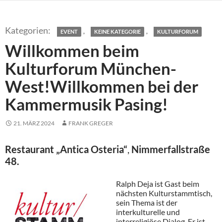
,
,
EVENT
KEINE KATEGORIE
KULTURFORUM
Willkommen beim
Kulturforum München-
West!Willkommen bei der
Kammermusik Pasing!
21. MÄRZ 2024
FRANK GREGER
Restaurant „Antica Osteria“
,
Nimmerfallstraße
48.
Ralph Deja ist Gast beim
nächsten Kulturstammtisch,
sein Thema ist der
interkulturelle und
interreligiöse Dialog. Er ist