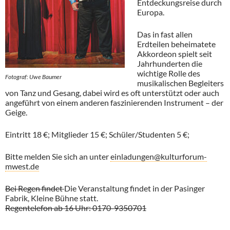
Entdeckungsreise durch
Europa.
Das in fast allen
Erdteilen beheimatete
Akkordeon spielt seit
Jahrhunderten die
wichtige Rolle des
Fotograf: Uwe Baumer
musikalischen Begleiters
von Tanz und Gesang, dabei wird es oft unterstützt oder auch
angeführt von einem anderen faszinierenden Instrument – der
Geige.
Eintritt 18 €; Mitglieder 15 €; Schüler/Studenten 5 €;
Bitte melden Sie sich an unter
einladungen@kulturforum-
mwest.de
Bei Regen findet
Die Veranstaltung findet in der Pasinger
Fabrik, Kleine Bühne statt.
Regentelefon ab 16 Uhr: 0170-9350701