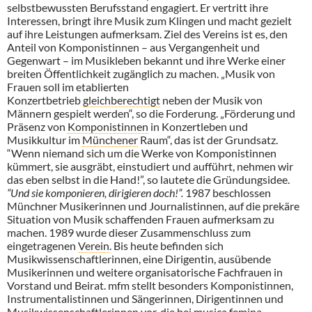
selbstbewussten Berufsstand engagiert. Er vertritt ihre
Interessen, bringt ihre Musik zum Klingen und macht gezielt
auf ihre Leistungen aufmerksam. Ziel des Vereins ist es, den
Anteil von Komponistinnen – aus Vergangenheit und
Gegenwart – im Musikleben bekannt und ihre Werke einer
breiten Öffentlichkeit zugänglich zu machen. „Musik von
Frauen soll im etablierten
Konzertbetrieb
gleichberechtigt
neben der Musik von
Männern gespielt werden“, so die Forderung. „Förderung und
Präsenz von
Komponistinnen
in Konzertleben und
Musikkultur im
Münchener
Raum“, das ist der Grundsatz.
“Wenn niemand sich um die Werke von Komponistinnen
kümmert, sie ausgräbt, einstudiert und aufführt, nehmen wir
das eben selbst in die Hand!”, so lautete die Gründungsidee.
“Und sie komponieren, dirigieren doch!”.
1987 beschlossen
Münchner Musikerinnen und Journalistinnen, auf die prekäre
Situation von Musik schaffenden Frauen aufmerksam zu
machen. 1989 wurde dieser Zusammenschluss zum
eingetragenen
Verein
. Bis heute befinden sich
Musikwissenschaftlerinnen, eine Dirigentin, ausübende
Musikerinnen und weitere organisatorische Fachfrauen in
Vorstand und Beirat. mfm stellt besonders Komponistinnen,
Instrumentalistinnen und Sängerinnen, Dirigentinnen und
Musikwissenschaftlerinnen vor, die bei musica femina