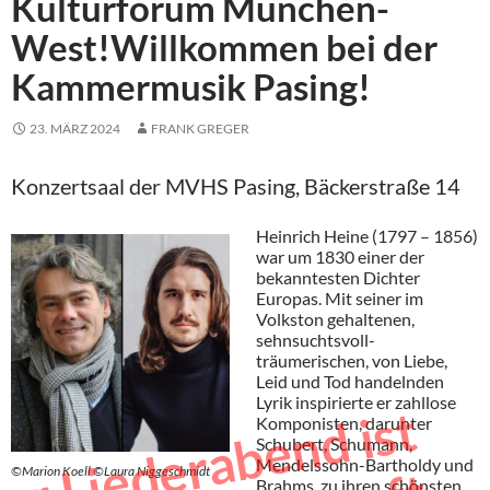
Kulturforum München-
West!Willkommen bei der
Kammermusik Pasing!
23. MÄRZ 2024
FRANK GREGER
Konzertsaal der MVHS Pasing, Bäckerstraße 14
Heinrich Heine (1797 – 1856)
war um 1830 einer der
bekanntesten Dichter
Europas. Mit seiner im
Volkston gehaltenen,
sehnsuchtsvoll-
träumerischen, von Liebe,
Leid und Tod handelnden
Lyrik inspirierte er zahllose
D
e
L
i
e
d
e
r
a
b
e
n
d
i
s
t
b
e
r
e
i
t
s
a
u
s
v
e
r
k
a
u
f
Komponisten, darunter
Schubert, Schumann,
Mendelssohn-Bartholdy und
©Marion Koell ©Laura Niggeschmidt
Brahms, zu ihren schönsten