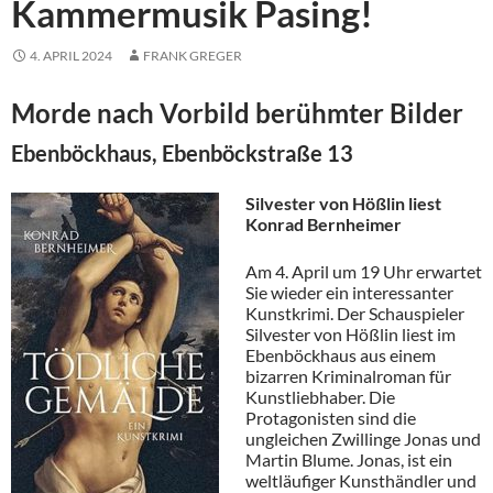
Kammermusik Pasing!
4. APRIL 2024
FRANK GREGER
Morde nach Vorbild berühmter Bilder
Ebenböckhaus, Ebenböckstraße 13
Silvester von Hößlin liest
Konrad Bernheimer
Am 4. April um 19 Uhr erwartet
Sie wieder ein interessanter
Kunstkrimi. Der Schauspieler
Silvester von Hößlin liest im
Ebenböckhaus aus einem
bizarren Kriminalroman für
Kunstliebhaber. Die
Protagonisten sind die
ungleichen Zwillinge Jonas und
Martin Blume. Jonas, ist ein
weltläufiger Kunsthändler und