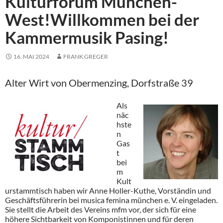
Kulturforum München-
West!Willkommen bei der
Kammermusik Pasing!
16. MAI 2024
FRANK GREGER
Alter Wirt von Obermenzing, Dorfstraße 39
Als
näc
hste
n
Gas
t
bei
m
Kult
urstammtisch haben wir Anne Holler-Kuthe, Vorständin und
Geschäftsführerin bei musica femina münchen e. V. eingeladen.
Sie stellt die Arbeit des Vereins mfm vor, der sich für eine
höhere Sichtbarkeit von Komponistinnen und für deren