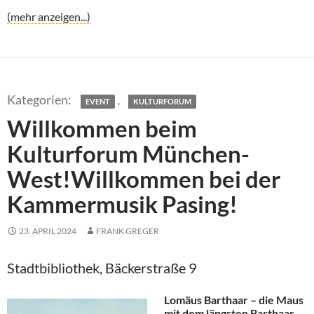
(mehr anzeigen...)
,
EVENT
KULTURFORUM
Willkommen beim
Kulturforum München-
West!Willkommen bei der
Kammermusik Pasing!
23. APRIL 2024
FRANK GREGER
Stadtbibliothek, Bäckerstraße 9
Lomäus Barthaar – die Maus
mit dem längsten Barthaar