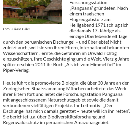
Forschungsstation
„Panguana“ gründeten. Nach
einem tragischen
Flugzeugabsturz am
Heiligabend 1971 schlug sich
Foto: Juliane Diller
die damals 17-Jährige als
einzige Überlebende elf Tage
durch den peruanischen Dschungel – und überlebte! Nicht
zuletzt auch, weil sie von ihren Eltern, international bekannten
Wissenschaftlern, lernte, die Gefahren im Urwald richtig
einzuschätzen. Ihre Geschichte ging um die Welt. Vierzig Jahre
später erschien 2011 ihr Buch „Als ich vom Himmel fiel“ im
Piper-Verlag.
Heute führt die promovierte Biologin, die über 30 Jahre an der
Zoologischen Staatssammlung München arbeitete, das Werk
ihrer Eltern fort und leitet die Forschungsstation Panguana
mit angeschlossenem Naturschutzgebiet sowie die damit
verbundenen vielfältigen Projekte. Ihr Leitmotiv: „Der
Dschungel hat mich damals gerettet – heute will ich ihn retten“.
Sie berichtet u.a. über Biodiversitätsforschung und
Regenwaldschutz im peruanischen Amazonasgebiet.