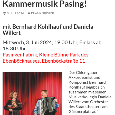
Kammermusik Pasing!
3. JULI 2024
FRANK GREGER
mit Bernhard Kohlhauf und Daniela
Willert
Mittwoch, 3. Juli 2024, 19:00 Uhr, Einlass ab
18:30 Uhr
Pasinger Fabrik, Kleine Bühne
Park des
Ebenböckhauses, Ebenböckstraße 11
Der Chiemgauer
Akkordeonist und
Komponist Bernhard
Kohlhauf begibt sich
zusammen mit seiner
Musikerkollegin Daniela
Willert vom Orchester
des Staatstheaters am
Gärtnerplatz auf