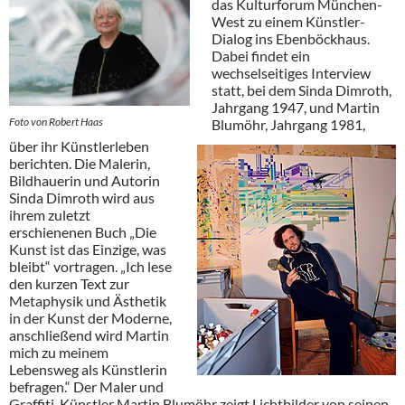
das Kulturforum München-
West zu einem Künstler-
Dialog ins Ebenböckhaus.
Dabei findet ein
wechselseitiges Interview
statt, bei dem Sinda Dimroth,
Jahrgang 1947, und Martin
Foto von Robert Haas
Blumöhr, Jahrgang 1981,
über ihr Künstlerleben
berichten. Die Malerin,
Bildhauerin und Autorin
Sinda Dimroth wird aus
ihrem zuletzt
erschienenen Buch „Die
Kunst ist das Einzige, was
bleibt“ vortragen. „Ich lese
den kurzen Text zur
Metaphysik und Ästhetik
in der Kunst der Moderne,
anschließend wird Martin
mich zu meinem
Lebensweg als Künstlerin
befragen.“ Der Maler und
Graffiti-Künstler Martin Blumöhr zeigt Lichtbilder von seinen