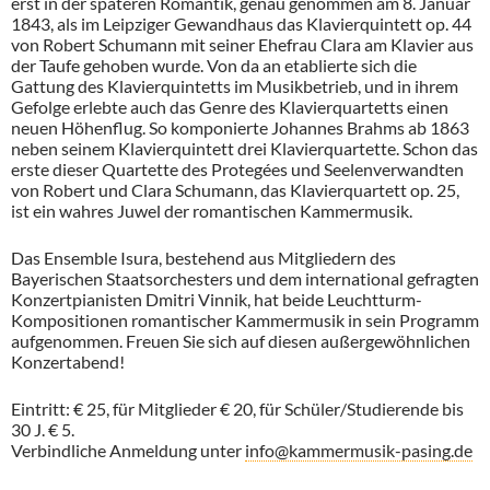
erst in der späteren Romantik, genau genommen am 8. Januar
1843, als im Leipziger Gewandhaus das Klavierquintett op. 44
von Robert Schumann mit seiner Ehefrau Clara am Klavier aus
der Taufe gehoben wurde. Von da an etablierte sich die
Gattung des Klavierquintetts im Musikbetrieb, und in ihrem
Gefolge erlebte auch das Genre des Klavierquartetts einen
neuen Höhenflug. So komponierte Johannes Brahms ab 1863
neben seinem Klavierquintett drei Klavierquartette. Schon das
erste dieser Quartette des Protegées und Seelenverwandten
von Robert und Clara Schumann, das Klavierquartett op. 25,
ist ein wahres Juwel der romantischen Kammermusik.
Das Ensemble Isura, bestehend aus Mitgliedern des
Bayerischen Staatsorchesters und dem international gefragten
Konzertpianisten Dmitri Vinnik, hat beide Leuchtturm-
Kompositionen romantischer Kammermusik in sein Programm
aufgenommen. Freuen Sie sich auf diesen außergewöhnlichen
Konzertabend!
Eintritt: € 25, für Mitglieder € 20, für Schüler/Studierende bis
30 J. € 5.
Verbindliche Anmeldung unter
info@kammermusik-pasing.de