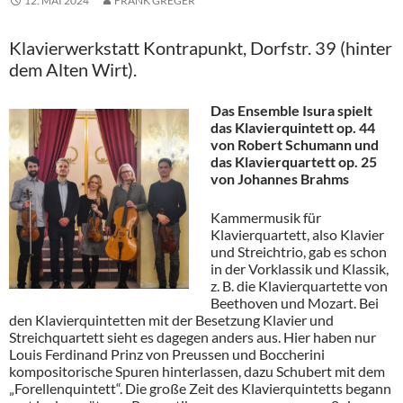
12. MAI 2024
FRANK GREGER
Klavierwerkstatt Kontrapunkt, Dorfstr. 39 (hinter
dem Alten Wirt).
Das Ensemble Isura spielt
das Klavierquintett op. 44
von Robert Schumann und
das Klavierquartett op. 25
von Johannes Brahms
Kammermusik für
Klavierquartett, also Klavier
und Streichtrio, gab es schon
in der Vorklassik und Klassik,
z. B. die Klavierquartette von
Beethoven und Mozart. Bei
den Klavierquintetten mit der Besetzung Klavier und
Streichquartett sieht es dagegen anders aus. Hier haben nur
Louis Ferdinand Prinz von Preussen und Boccherini
kompositorische Spuren hinterlassen, dazu Schubert mit dem
„Forellenquintett“. Die große Zeit des Klavierquintetts begann