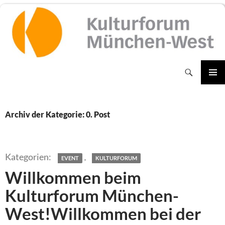
Zum
Inhalt
springen
Suchen
PRIMÄR
MENÜ
Archiv der Kategorie: 0. Post
,
EVENT
KULTURFORUM
Willkommen beim
Kulturforum München-
West!Willkommen bei der